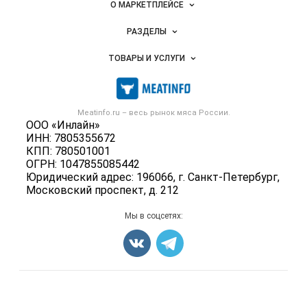
Важные разделы и контакты
Навигация по сайту
О МАРКЕТПЛЕЙСЕ
Новости Meatinfo.ru
РАЗДЕЛЫ
Услуги и цены
Объявления
ТОВАРЫ И УСЛУГИ
Размещение рекламы
Каталог компаний
Мясо, мясопродукты
Публичная оферта
Новости рынка
Скот в живом весе
Контактная информация
Форум
Meatinfo.ru – весь
рынок мяса
России.
Колбасы, сосиски, деликатесы
Политика обработки персональных данных
ООО «Инлайн»
Энциклопедия
Мясные полуфабрикаты
ИНН: 7805355672
Для СМИ
Бренды
КПП: 780501001
Мясные консервы
ОГРН: 1047855085442
Мониторинг
Мясные снеки
Юридический адрес: 196066, г. Санкт-Петербург,
Вакансии
Московский проспект, д. 212
Яйца
Блог
Добавить объявление
Мы в соцсетях:
Карта объявлений
Счетчики, авторское право, логотипы