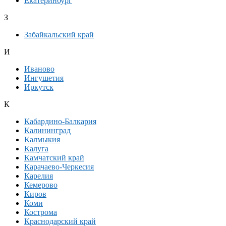
Екатеринбург
З
Забайкальский край
И
Иваново
Ингушетия
Иркутск
К
Кабардино-Балкария
Калининград
Калмыкия
Калуга
Камчатский край
Карачаево-Черкесия
Карелия
Кемерово
Киров
Коми
Кострома
Краснодарский край