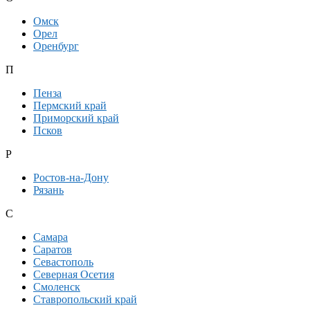
Омск
Орел
Оренбург
П
Пенза
Пермский край
Приморский край
Псков
Р
Ростов-на-Дону
Рязань
С
Самара
Саратов
Севастополь
Северная Осетия
Смоленск
Ставропольский край