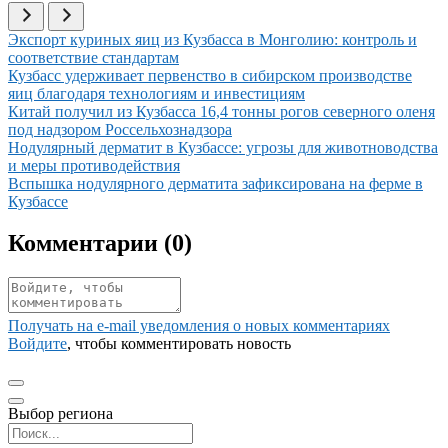
Иллюстрация новости
Экспорт куриных яиц из Кузбасса в Монголию: контроль и
соответствие стандартам
Иллюстрация новости
Кузбасс удерживает первенство в сибирском производстве
яиц благодаря технологиям и инвестициям
Иллюстрация новости
Китай получил из Кузбасса 16,4 тонны рогов северного оленя
под надзором Россельхознадзора
Иллюстрация новости
Нодулярный дерматит в Кузбассе: угрозы для животноводства
и меры противодействия
Иллюстрация новости
Вспышка нодулярного дерматита зафиксирована на ферме в
Кузбассе
Комментарии (
0
)
Получать на e‑mail уведомления о новых комментариях
Войдите
, чтобы комментировать новость
Выбор региона
Поиск региона