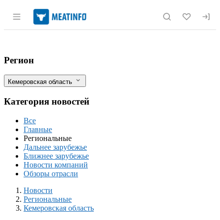
Раздел навигации по сайту meatinfo.r
Кузбасс отправил в Монголию 250 тыся
Фильтры
Регион
Кемеровская область
Категория новостей
Все
Главные
Региональные
Дальнее зарубежье
Ближнее зарубежье
Новости компаний
Обзоры отрасли
Новости
Разделы
Новости
Региональные
Кемеровская область