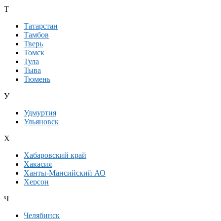
Т
Татарстан
Тамбов
Тверь
Томск
Тула
Тыва
Тюмень
У
Удмуртия
Ульяновск
Х
Хабаровский край
Хакасия
Ханты-Мансийский АО
Херсон
Ч
Челябинск