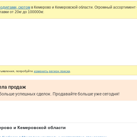
одуктами, скотом
в Кемерово и Кемеровской области. Огромный ассортимент 
вки от 20кг до 100000кг.
бъявления, попробуйте
изменить регион поиска
.
ела продаж
Меньше рутинной работы, больше успешных сделок. Продавайте больше уже сегодня!
ерово и Кемеровской области