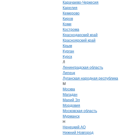
Карачаево-Черкесия
Карелия
Кемерово
Киров
Коми
Кострома
Краснодарский край
Красноярский край
Крым
Курган
Курск
Л
Ленинградская область
Липецк
Луганская народная республика
М
Москва
Магадан
Марий Эл
Мордовия
Московская область
Мурманск
Н
Ненецкий АО
Нижний Новгород