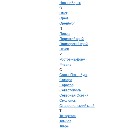
Новосибирск
О
Омск
Орел
Оренбург
П
Пенза
Пермский край
Приморский край
Псков
Р
Ростов-на-Дону
Рязань
С
Санкт-Петербург
Самара
Саратов
Севастополь
Северная Осетия
Смоленск
Ставропольский край
Т
Татарстан
Тамбов
Тверь