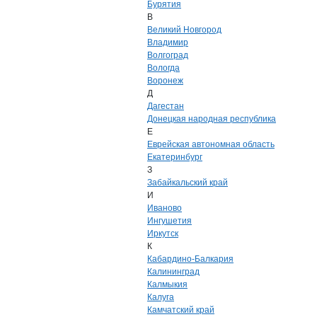
Бурятия
В
Великий Новгород
Владимир
Волгоград
Вологда
Воронеж
Д
Дагестан
Донецкая народная республика
Е
Еврейская автономная область
Екатеринбург
З
Забайкальский край
И
Иваново
Ингушетия
Иркутск
К
Кабардино-Балкария
Калининград
Калмыкия
Калуга
Камчатский край