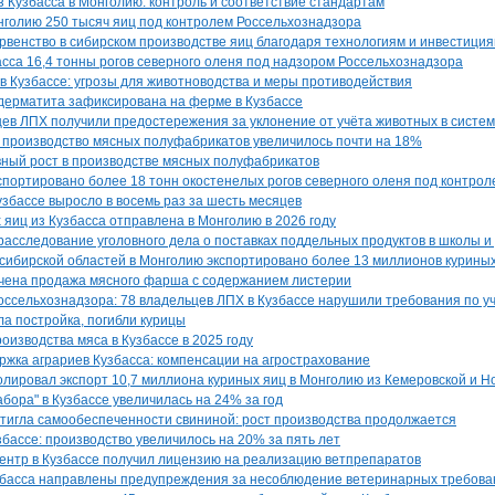
з Кузбасса в Монголию: контроль и соответствие стандартам
нголию 250 тысяч яиц под контролем Россельхознадзора
рвенство в сибирском производстве яиц благодаря технологиям и инвестици
асса 16,4 тонны рогов северного оленя под надзором Россельхознадзора
 Кузбассе: угрозы для животноводства и меры противодействия
дерматита зафиксирована на ферме в Кузбассе
цев ЛПХ получили предостережения за уклонение от учёта животных в систе
 производство мясных полуфабрикатов увеличилось почти на 18%
вный рост в производстве мясных полуфабрикатов
кспортировано более 18 тонн окостенелых рогов северного оленя под контро
узбассе выросло в восемь раз за шесть месяцев
 яиц из Кузбасса отправлена в Монголию в 2026 году
расследование уголовного дела о поставках поддельных продуктов в школы и
сибирской областей в Монголию экспортировано более 13 миллионов курины
ечена продажа мясного фарша с содержанием листерии
ссельхознадзора: 78 владельцев ЛПХ в Кузбассе нарушили требования по у
ла постройка, погибли курицы
изводства мяса в Кузбассе в 2025 году
ржка аграриев Кузбасса: компенсации на агрострахование
лировал экспорт 10,7 миллиона куриных яиц в Монголию из Кемеровской и Н
бора" в Кузбассе увеличилась на 24% за год
стигла самообеспеченности свининой: рост производства продолжается
збассе: производство увеличилось на 20% за пять лет
нтр в Кузбассе получил лицензию на реализацию ветпрепаратов
збасса направлены предупреждения за несоблюдение ветеринарных требова