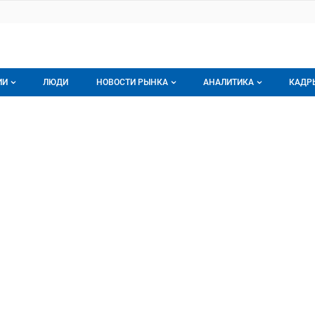
ИИ
ЛЮДИ
НОВОСТИ РЫНКА
АНАЛИТИКА
КАДР
логе компаний
Новости рынка мяса
Все
г компаний
Аналитика рынка яиц
Все
а
мпания
Подписаться на анали
Обзор рынка мяса