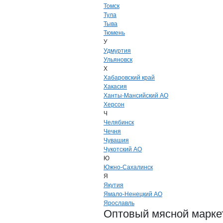
Томск
Тула
Тыва
Тюмень
У
Удмуртия
Ульяновск
Х
Хабаровский край
Хакасия
Ханты-Мансийский АО
Херсон
Ч
Челябинск
Чечня
Чувашия
Чукотский АО
Ю
Южно-Сахалинск
Я
Якутия
Ямало-Ненецкий АО
Ярославль
Оптовый мясной маркет