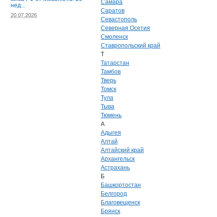
Самара
нед...
Саратов
20.07.2026
Севастополь
Северная Осетия
Смоленск
Ставропольский край
Т
Татарстан
Тамбов
Тверь
Томск
Тула
Тыва
Тюмень
А
Адыгея
Алтай
Алтайский край
Архангельск
Астрахань
Б
Башкортостан
Белгород
Благовещенск
Брянск