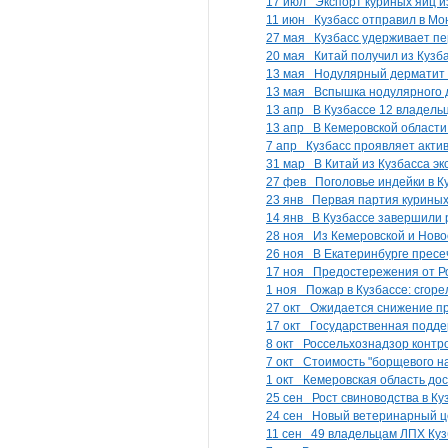
17 июл
Экспорт куриных яиц и
11 июн
Кузбасс отправил в Мо
27 мая
Кузбасс удерживает пе
20 мая
Китай получил из Кузб
13 мая
Нодулярный дерматит в
13 мая
Вспышка нодулярного 
13 апр
В Кузбассе 12 владель
13 апр
В Кемеровской области
7 апр
Кузбасс проявляет акти
31 мар
В Китай из Кузбасса э
27 фев
Поголовье индейки в К
23 янв
Первая партия куриных
14 янв
В Кузбассе завершили 
28 ноя
Из Кемеровской и Ново
26 ноя
В Екатеринбурге прес
17 ноя
Предостережения от Ро
1 ноя
Пожар в Кузбассе: сгоре
27 окт
Ожидается снижение про
17 окт
Государственная подде
8 окт
Россельхознадзор контро
7 окт
Стоимость "борщевого на
1 окт
Кемеровская область до
25 сен
Рост свиноводства в Ку
24 сен
Новый ветеринарный це
11 сен
49 владельцам ЛПХ Ку