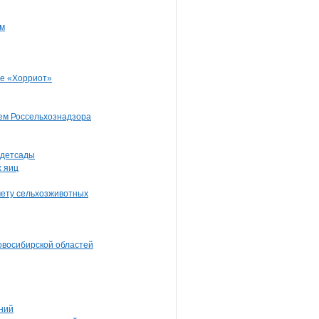
ям
ме «Хорриот»
лем Россельхознадзора
 детсады
х яиц
чету сельхозживотных
овосибирской областей
ний