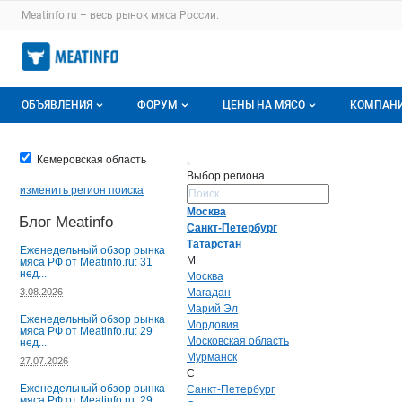
Раздел навигации по сайту meatinfo.ru
Meatinfo.ru – весь
рынок мяса
России.
Авторизация и меню пользователя
Навигация по разделам сайта meatinfo.ru
ОБЪЯВЛЕНИЯ
ФОРУМ
ЦЕНЫ НА МЯСО
КОМПАН
Объявления
Все темы
О мониторингах
О ката
Кемеровская область
Выбор региона
Горячее предложение
Избранные
Актуальные мониторинги
Катало
изменить регион поиска
Поиск регион
Москва
Блог Meatinfo
Мои объявления
С моим участием
Цены на мясо
Моя ко
Санкт-Петербург
Татарстан
Еженедельный обзор рынка
Заявки на покупку мяса
Цены на скот
М
мяса РФ от Meatinfo.ru: 31
нед...
Москва
Инструкция по работе на доске
Обзор рынка
3.08.2026
Магадан
Марий Эл
Еженедельный обзор рынка
Мордовия
Отзывы
мяса РФ от Meatinfo.ru: 29
Московская область
нед...
Мурманск
27.07.2026
С
Еженедельный обзор рынка
Санкт-Петербург
мяса РФ от Meatinfo.ru: 29