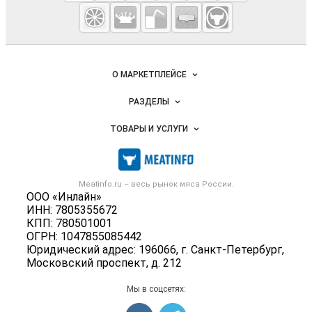
Meatinfo.ru —
мясо и
мясопродукты
Важные разделы и контакты
Навигация по сайту
О МАРКЕТПЛЕЙСЕ
Новости Meatinfo.ru
РАЗДЕЛЫ
Услуги и цены
Объявления
ТОВАРЫ И УСЛУГИ
Размещение рекламы
Каталог компаний
Мясо, мясопродукты
Публичная оферта
Новости рынка
Скот в живом весе
Контактная информация
Форум
Meatinfo.ru – весь
рынок мяса
России.
Колбасы, сосиски, деликатесы
Политика обработки персональных данных
ООО «Инлайн»
Энциклопедия
Мясные полуфабрикаты
ИНН: 7805355672
Для СМИ
Бренды
КПП: 780501001
Мясные консервы
ОГРН: 1047855085442
Мониторинг
Мясные снеки
Юридический адрес: 196066, г. Санкт-Петербург,
Вакансии
Московский проспект, д. 212
Яйца
Блог
Добавить объявление
Мы в соцсетях:
Карта объявлений