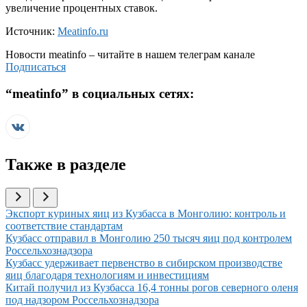
увеличение процентных ставок.
Источник:
Meatinfo.ru
Новости
meatinfo
– читайте в нашем телеграм канале
Подписаться
“
meatinfo
” в социальных сетях:
Также в разделе
Иллюстрация новости
Экспорт куриных яиц из Кузбасса в Монголию: контроль и
соответствие стандартам
Иллюстрация новости
Кузбасс отправил в Монголию 250 тысяч яиц под контролем
Россельхознадзора
Иллюстрация новости
Кузбасс удерживает первенство в сибирском производстве
яиц благодаря технологиям и инвестициям
Иллюстрация новости
Китай получил из Кузбасса 16,4 тонны рогов северного оленя
под надзором Россельхознадзора