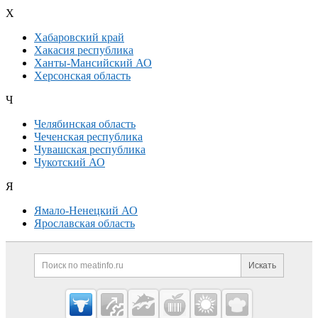
Х
Хабаровский край
Хакасия республика
Ханты-Мансийский АО
Херсонская область
Ч
Челябинская область
Чеченская республика
Чувашская республика
Чукотский АО
Я
Ямало-Ненецкий АО
Ярославская область
Дополнительная информация
Поиск по сайту и ссылк
Искать
Cсылки на полезные проекты