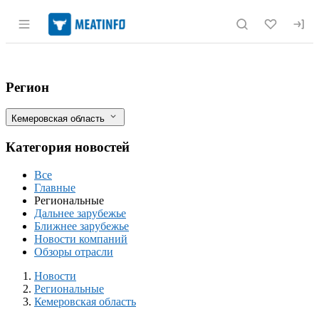
Раздел навигации по сайту meatinfo.r
Ожидается снижение производства мяса 
Фильтры
Регион
Кемеровская область
Категория новостей
Все
Главные
Региональные
Дальнее зарубежье
Ближнее зарубежье
Новости компаний
Обзоры отрасли
Новости
Разделы
Новости
Региональные
Кемеровская область