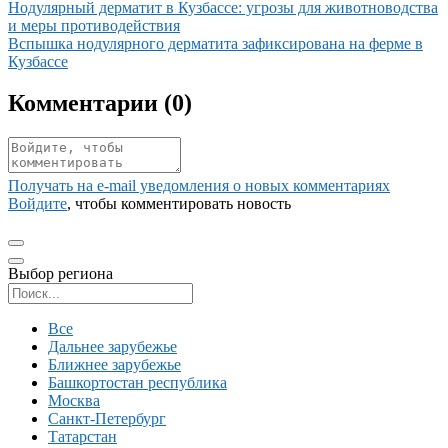
Иллюстрация новости
Нодулярный дерматит в Кузбассе: угрозы для животноводства
и меры противодействия
Иллюстрация новости
Вспышка нодулярного дерматита зафиксирована на ферме в
Кузбассе
Комментарии (
0
)
Получать на e‑mail уведомления о новых комментариях
Войдите
, чтобы комментировать новость
Выбор региона
Поиск региона
Все
Дальнее зарубежье
Ближнее зарубежье
Башкортостан республика
Москва
Санкт-Петербург
Татарстан