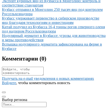
Иллюстрация новости
Экспорт куриных яиц из Кузбасса в Монголию: контроль и
соответствие стандартам
Иллюстрация новости
Кузбасс отправил в Монголию 250 тысяч яиц под контролем
Россельхознадзора
Иллюстрация новости
Кузбасс удерживает первенство в сибирском производстве
яиц благодаря технологиям и инвестициям
Иллюстрация новости
Китай получил из Кузбасса 16,4 тонны рогов северного оленя
под надзором Россельхознадзора
Иллюстрация новости
Нодулярный дерматит в Кузбассе: угрозы для животноводства
и меры противодействия
Иллюстрация новости
Вспышка нодулярного дерматита зафиксирована на ферме в
Кузбассе
Комментарии (
0
)
Получать на e‑mail уведомления о новых комментариях
Войдите
, чтобы комментировать новость
Выбор региона
Поиск региона