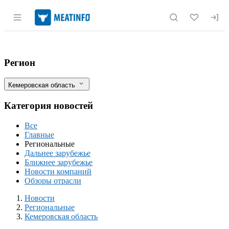
Раздел навигации по сайту meatinfo.r
В Кузбассе выявили первые случаи за
Фильтры
Регион
Кемеровская область
Категория новостей
Все
Главные
Региональные
Дальнее зарубежье
Ближнее зарубежье
Новости компаний
Обзоры отрасли
Новости
Разделы
Новости
Региональные
Кемеровская область