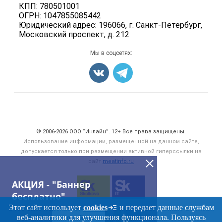
Бренды
КПП: 780501001
Мясные консервы
ОГРН: 1047855085442
Мониторинг
Мясные снеки
Юридический адрес: 196066, г. Санкт-Петербург,
Вакансии
Московский проспект, д. 212
Яйца
Блог
Добавить объявление
Мы в соцсетях:
Карта объявлений
Счетчики, авторское право, логотипы
© 2006‑2026 ООО “Инлайн”. 12+ Все права защищены.
Использование информации, размещенной на данном сайте,
допускается только при размещении активной гиперссылки на
сайт
meatinfo.ru
АКЦИЯ - "Баннер
бесплатно"
Этот сайт использует
cookies
и передает данные службам
веб-аналитики для улучшения функционала. Пользуясь
ПЕРЕЙТИ